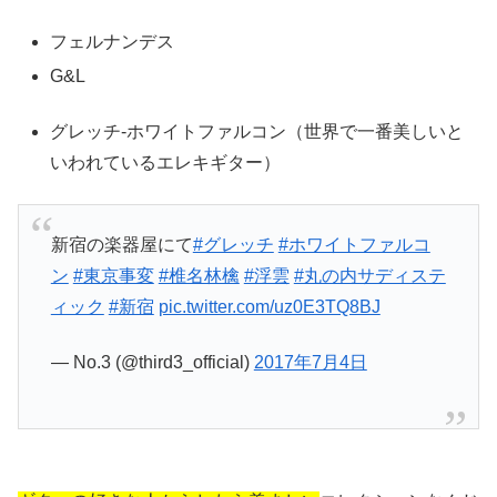
フェルナンデス
G&L
グレッチ-ホワイトファルコン（世界で一番美しいと
いわれているエレキギター）
新宿の楽器屋にて
#グレッチ
#ホワイトファルコ
ン
#東京事変
#椎名林檎
#浮雲
#丸の内サディステ
ィック
#新宿
pic.twitter.com/uz0E3TQ8BJ
— No.3 (@third3_official)
2017年7月4日