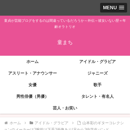
MENU
童貞が芸能ブログをするのは間違っているだろうか～外伝～彼女いない歴＝年
齢オラトリオ
童まち
ホーム
アイドル・グラビア
アスリート・アナウンサー
ジャニーズ
女優
歌手
男性俳優（男優）
タレント・有名人
芸人・お笑い
ホーム
アイドル・グラビア
山本彩のギターコレクシ
ョンのメーカーは?腕前は下手?画像あり!兄から?中学生バンド