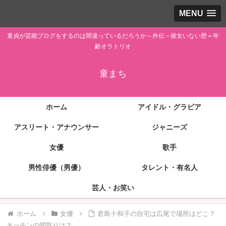
MENU
童貞が芸能ブログをするのは間違っているだろうか～外伝～彼女いない歴＝年
齢オラトリオ
童まち
ホーム
アイドル・グラビア
アスリート・アナウンサー
ジャニーズ
女優
歌手
男性俳優（男優）
タレント・有名人
芸人・お笑い
ホーム
女優
君島十和子の自宅は広尾で場所はどこ？
キッチンの間取りは？