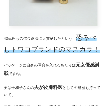
恐るべ
40億円もの借金返済に大貢献したという、
しトワコブランドのマスカラ！
元女優感満
パッケージに自身の写真を入れるあたりは
載
ですね。
夫が皮膚科医
実は十和子さんの
としての経歴も持って
いて、