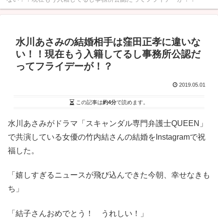
水川あさみの結婚相手は窪田正孝に違いな
い！！現在もう入籍してるし事務所公認だ
ってフライデーが！？
2019.05.01
この記事は
約4分
で読めます。
水川あさみがドラマ「スキャンダル専門弁護士QUEEN」
で共演している女優の竹内結さんの結婚をInstagramで祝
福した。
「嬉しすぎるニュースが飛び込んできた今朝、幸せなきも
ち」
「結子さんおめでとう！ うれしい！」