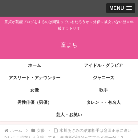
MENU
童貞が芸能ブログをするのは間違っているだろうか～外伝～彼女いない歴＝年
齢オラトリオ
童まち
ホーム
アイドル・グラビア
アスリート・アナウンサー
ジャニーズ
女優
歌手
男性俳優（男優）
タレント・有名人
芸人・お笑い
ホーム
女優
水川あさみの結婚相手は窪田正孝に違い
ない！！現在もう入籍してるし事務所公認だってフライデーが！？