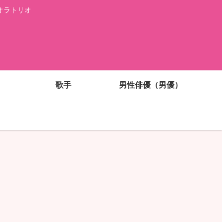
オラトリオ
歌手
男性俳優（男優）