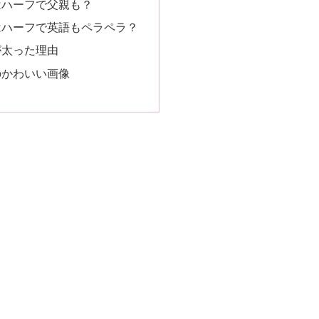
はハーフで父親も？
はハーフで英語もペラペラ？
が太った理由
のかわいい画像