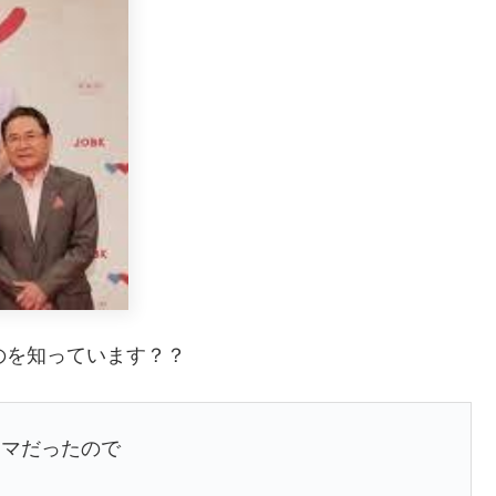
のを知っています？？
ラマだったので