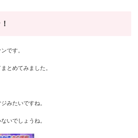
ン！
ァンです。
てまとめてみました。
マジみたいですね。
いないでしょうね。