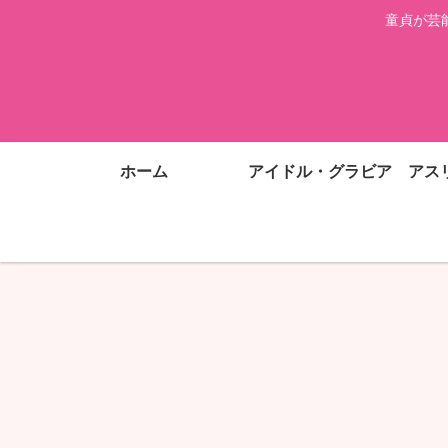
童貞が芸
ホーム
アイドル・グラビア