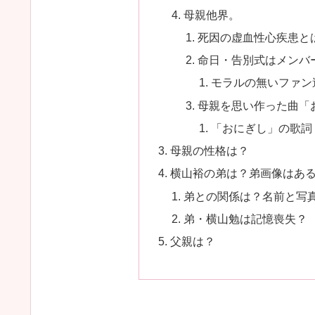
母親他界。
死因の虚血性心疾患と
命日・告別式はメンバ
モラルの無いファン
母親を思い作った曲「
「おにぎし」の歌詞
母親の性格は？
横山裕の弟は？弟画像はあ
弟との関係は？名前と写
弟・横山勉は記憶喪失？
父親は？