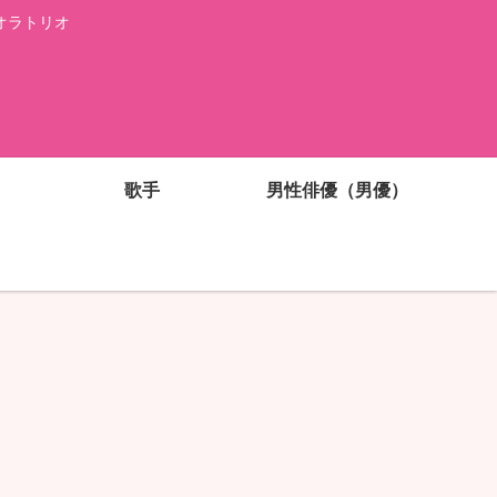
オラトリオ
歌手
男性俳優（男優）