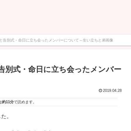
と告別式・命日に立ち会ったメンバーについて～生い立ちと弟画像
告別式・命日に立ち会ったメンバー
2019.04.28
は
約11分
で読めます。
した。