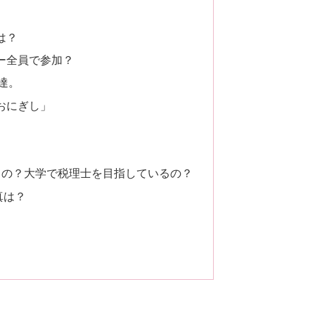
は？
ー全員で参加？
達。
おにぎし」
るの？大学で税理士を目指しているの？
真は？