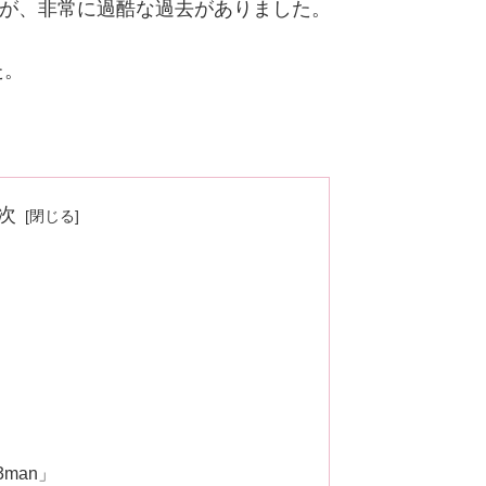
すが、非常に過酷な過去がありました。
た。
次
man」