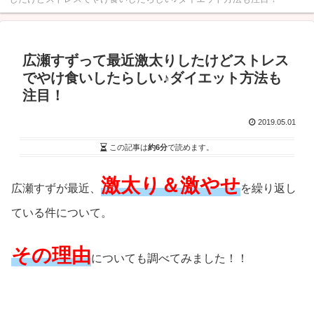
広瀬すずって最近激太りしたけどストレス
でやけ食いしたらしい♪ダイエット方法も
注目！
2019.05.01
この記事は
約6分
で読めます。
激太り＆激やせ
広瀬すずが最近、
を繰り返し
ている件について。
その理由
についても調べてみました！！