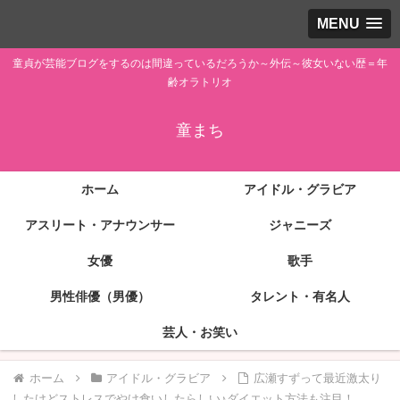
MENU
童貞が芸能ブログをするのは間違っているだろうか～外伝～彼女いない歴＝年
齢オラトリオ
童まち
ホーム
アイドル・グラビア
アスリート・アナウンサー
ジャニーズ
女優
歌手
男性俳優（男優）
タレント・有名人
芸人・お笑い
ホーム
アイドル・グラビア
広瀬すずって最近激太り
したけどストレスでやけ食いしたらしい♪ダイエット方法も注目！